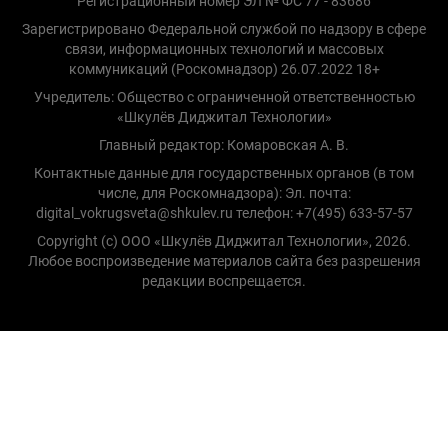
Регистрационный номер ЭЛ № ФС 77 - 83686
Зарегистрировано Федеральной службой по надзору в сфере
связи, информационных технологий и массовых
коммуникаций (Роскомнадзор) 26.07.2022 18+
Учредитель: Общество с ограниченной ответственностью
«Шкулёв Диджитал Технологии»
Главный редактор: Комаровская А. В.
Контактные данные для государственных органов (в том
числе, для Роскомнадзора): Эл. почта:
digital_vokrugsveta@shkulev.ru телефон: +7(495) 633-57-57
Copyright (с) ООО «Шкулёв Диджитал Технологии», 2026.
Любое воспроизведение материалов сайта без разрешения
редакции воспрещается.