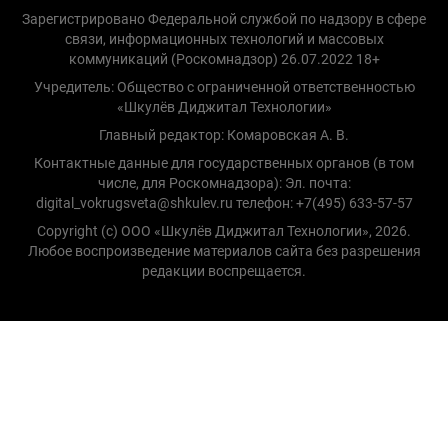
Зарегистрировано Федеральной службой по надзору в сфере
связи, информационных технологий и массовых
коммуникаций (Роскомнадзор) 26.07.2022 18+
Учредитель: Общество с ограниченной ответственностью
«Шкулёв Диджитал Технологии»
Главный редактор: Комаровская А. В.
Контактные данные для государственных органов (в том
числе, для Роскомнадзора): Эл. почта:
digital_vokrugsveta@shkulev.ru телефон: +7(495) 633-57-57
Copyright (с) ООО «Шкулёв Диджитал Технологии», 2026.
Любое воспроизведение материалов сайта без разрешения
редакции воспрещается.