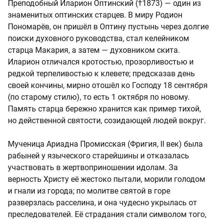
Преподобный Иларион Оптинский (†1873) — один из
знаменитых оптинских старцев. В миру Родион
Пономарёв, он пришёл в Оптину пустынь через долгие
поиски духовного руководства, стал келейником
старца Макария, а затем — духовником скита.
Иларион отличался кротостью, прозорливостью и
редкой терпеливостью к клевете; предсказав день
своей кончины, мирно отошёл ко Господу 18 сентября
(по старому стилю), то есть 1 октября по новому.
Память старца бережно хранится как пример тихой,
но действенной святости, созидающей людей вокруг.
Мученица Ариадна Промисская (Фригия, II век) была
рабыней у языческого старейшины и отказалась
участвовать в жертвоприношении идолам. За
верность Христу её жестоко пытали, морили голодом
и гнали из города; по молитве святой в горе
разверзлась расселина, и она чудесно укрылась от
преследователей. Её страдания стали символом того,