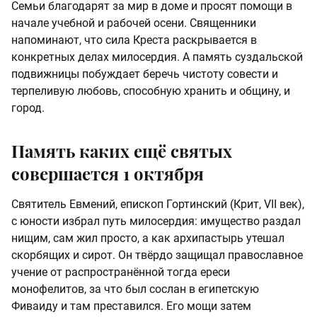
Семьи благодарят за мир в доме и просят помощи в
начале учебной и рабочей осени. Священники
напоминают, что сила Креста раскрывается в
конкретных делах милосердия. А память суздальской
подвижницы побуждает беречь чистоту совести и
терпеливую любовь, способную хранить и общину, и
город.
Память каких ещё святых
совершается 1 октября
Святитель Евмений, епископ Гортинский (Крит, VII век),
с юности избрал путь милосердия: имущество раздал
нищим, сам жил просто, а как архипастырь утешал
скорбящих и сирот. Он твёрдо защищал православное
учение от распространённой тогда ереси
монофелитов, за что был сослан в египетскую
Фиваиду и там преставился. Его мощи затем