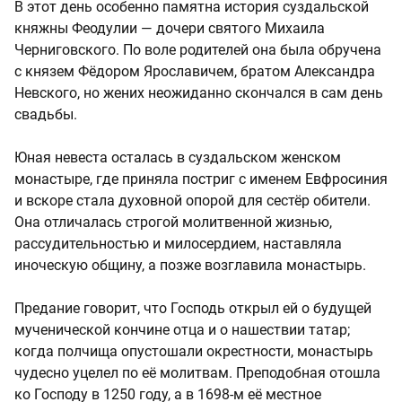
В этот день особенно памятна история суздальской
княжны Феодулии — дочери святого Михаила
Черниговского. По воле родителей она была обручена
с князем Фёдором Ярославичем, братом Александра
Невского, но жених неожиданно скончался в сам день
свадьбы.
Юная невеста осталась в суздальском женском
монастыре, где приняла постриг с именем Евфросиния
и вскоре стала духовной опорой для сестёр обители.
Она отличалась строгой молитвенной жизнью,
рассудительностью и милосердием, наставляла
иноческую общину, а позже возглавила монастырь.
Предание говорит, что Господь открыл ей о будущей
мученической кончине отца и о нашествии татар;
когда полчища опустошали окрестности, монастырь
чудесно уцелел по её молитвам. Преподобная отошла
ко Господу в 1250 году, а в 1698-м её местное