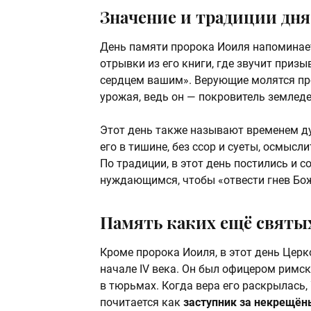
Значение и традиции дня
День памяти пророка Иоиля напоминает
отрывки из его книги, где звучит приз
сердцем вашим». Верующие молятся про
урожая, ведь он — покровитель земледе
Этот день также называют временем д
его в тишине, без ссор и суеты, осмыс
По традиции, в этот день постились и 
нуждающимся, чтобы «отвести гнев Бо
Память каких ещё святых
Кроме пророка Иоиля, в этот день Цер
начале IV века. Он был офицером римс
в тюрьмах. Когда вера его раскрылась,
почитается как
заступник за некрещён