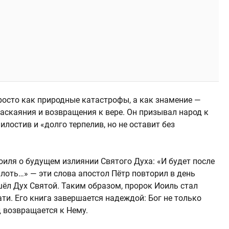
росто как природные катастрофы, а как знамение —
скаяния и возвращения к вере. Он призывал народ к
илостив и «долго терпелив, но не оставит без
иля о будущем излиянии Святого Духа: «И будет после
плоть…» — эти слова апостол Пётр повторил в день
шёл Дух Святой. Таким образом, пророк Иоиль стал
и. Его книга завершается надеждой: Бог не только
д возвращается к Нему.