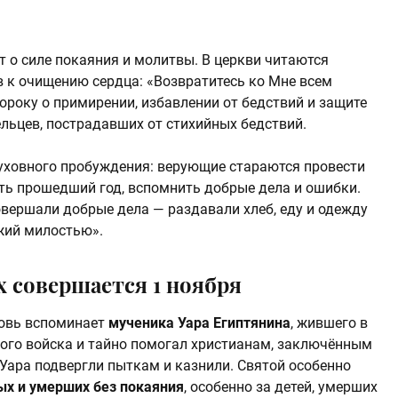
 о силе покаяния и молитвы. В церкви читаются
ыв к очищению сердца: «Возвратитесь ко Мне всем
року о примирении, избавлении от бедствий и защите
льцев, пострадавших от стихийных бедствий.
уховного пробуждения: верующие стараются провести
лить прошедший год, вспомнить добрые дела и ошибки.
совершали добрые дела — раздавали хлеб, еду и одежду
жий милостью».
 совершается 1 ноября
ковь вспоминает
мученика Уара Египтянина
, жившего в
кого войска и тайно помогал христианам, заключённым
 Уара подвергли пыткам и казнили. Святой особенно
ых и умерших без покаяния
, особенно за детей, умерших