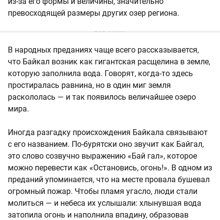
из-за его формы и величины, значительно
превосходящей размеры других озер региона.
В народных преданиях чаще всего рассказывается,
что Байкал возник как гигантская расщелина в земле,
которую заполнила вода. Говорят, когда-то здесь
простиралась равнина, но в один миг земля
раскололась — и так появилось величайшее озеро
мира.
Иногда разгадку происхождения Байкала связывают
с его названием. По-бурятски оно звучит как Байгал,
это слово созвучно выражению «Бай гал», которое
можно перевести как «Остановись, огонь!». В одном из
преданий упоминается, что на месте провала бушевал
огромный пожар. Чтобы пламя угасло, люди стали
молиться — и небеса их услышали: хлынувшая вода
затопила огонь и наполнила впадину, образовав