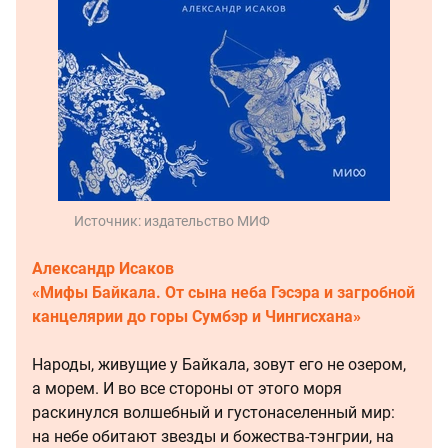
Источник:
издательство МИФ
Александр Исаков
«Мифы Байкала. От сына неба Гэсэра и загробной
канцелярии до горы Сумбэр и Чингисхана»
Народы, живущие у Байкала, зовут его не озером,
а морем. И во все стороны от этого моря
раскинулся волшебный и густонаселенный мир:
на небе обитают звезды и божества-тэнгрии, на