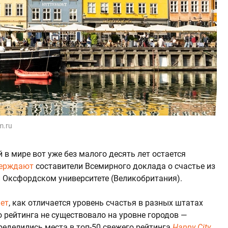
m.ru
 в мире вот уже без малого десять лет остается
верждают
составители Всемирного доклада о счастье из
 Оксфордском университете (Великобритания).
ет
, как отличается уровень счастья в разных штатах
о рейтинга не существовало на уровне городов —
пределились места в топ-50 свежего рейтинга
Happy City