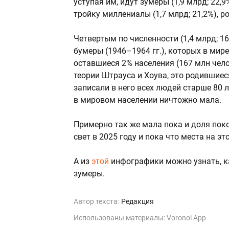
уступая им, идут зумеры (1,9 млрд; 22,
тройку миллениалы (1,7 млрд; 21,2%), р
Четвертым по численности (1,4 млрд; 1
бумеры (1946–1964 гг.), которых в мире
оставшиеся 2% населения (167 млн чел
теории Штрауса и Хоува, это родившиес
записали в него всех людей старше 80 л
в мировом населении ничтожно мала.
Примерно так же мала пока и доля пок
свет в 2025 году и пока что места на э
А из
этой
инфографики можно узнать, к
зумеры.
Автор текста:
Редакция
Использованы материалы: Voronoi App