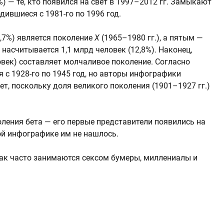
9%) — те, кто появился на свет в 1997–2012 гг. Замыкают
одившиеся с 1981-го по 1996 год.
6,7%) является поколение
X
(1965–1980 гг.), а пятым —
 насчитывается 1,1 млрд человек (12,8%). Наконец,
овек) составляет молчаливое поколение. Согласно
я с 1928-го по 1945 год, но авторы инфографики
ет, поскольку доля великого поколения (1901–1927 гг.)
оления бета — его первые представители появились на
той инфографике им не нашлось.
ак часто занимаются сексом бумеры, миллениалы и