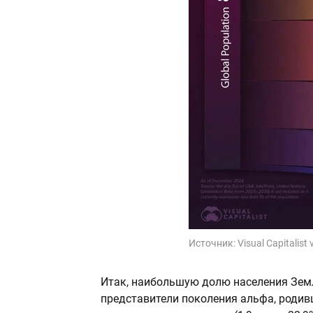
Источник:
Visual Capitalist
Итак, наибольшую долю населения Земл
представители поколения альфа, родивш