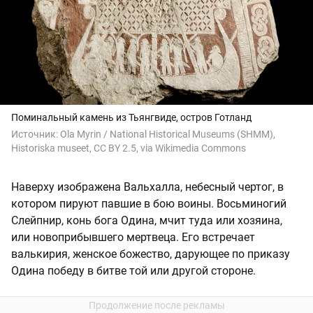
Поминальный камень из Тьянгвиде, остров Готланд
Источник:
Ola Myrin / National Historical Museums (SHMM),
Historiska museet, CC BY 2.5, via Wikimedia Commons
Наверху изображена Вальхалла, небесный чертог, в
котором пируют павшие в бою воины. Восьминогий
Слейпнир, конь бога Одина, мчит туда или хозяина,
или новоприбывшего мертвеца. Его встречает
валькирия, женское божество, дарующее по приказу
Одина победу в битве той или другой стороне.