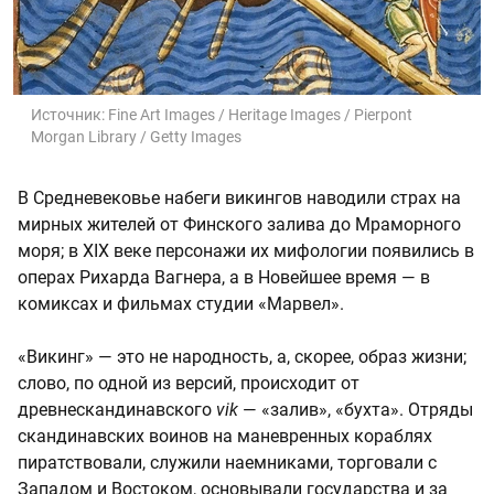
Источник:
Fine Art Images / Heritage Images / Pierpont
Morgan Library / Getty Images
В Средневековье набеги викингов наводили страх на
мирных жителей от Финского залива до Мраморного
моря; в XIX веке персонажи их мифологии появились в
операх Рихарда Вагнера, а в Новейшее время — в
комиксах и фильмах студии «Марвел».
«Викинг» — это не народность, а, скорее, образ жизни;
слово, по одной из версий, происходит от
древнескандинавского
vik
— «залив», «бухта». Отряды
скандинавских воинов на маневренных кораблях
пиратствовали, служили наемниками, торговали с
Западом и Востоком, основывали государства и за