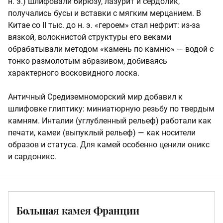
н. э.) шлифовали бирюзу, лазурит и сердолик,
получались бусы и вставки с мягким мерцанием. В
Китае со II тыс. до н. э. «героем» стал нефрит: из-за
вязкой, волокнистой структуры его веками
обрабатывали методом «камень по камню» — водой с
тонко размолотым абразивом, добиваясь
характерного восковидного лоска.
Античный Средиземноморский мир добавил к
шлифовке глиптику: миниатюрную резьбу по твердым
камням. Инталии (углубленный рельеф) работали как
печати, камеи (выпуклый рельеф) — как носители
образов и статуса. Для камей особенно ценили оникс
и сардоникс.
Большая камея Франции