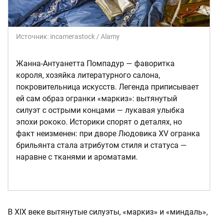
Источник:
incamerastock / Alamy
Жанна-Антуанетта Помпадур — фаворитка
короля, хозяйка литературного салона,
покровительница искусств. Легенда приписывает
ей сам образ огранки «маркиз»: вытянутый
силуэт с острыми концами — лукавая улыбка
эпохи рококо. Историки спорят о деталях, но
факт неизменен: при дворе Людовика XV огранка
брильянта стала атрибутом стиля и статуса —
наравне с тканями и ароматами.
В XIX веке вытянутые силуэты, «маркиз» и «миндаль»,