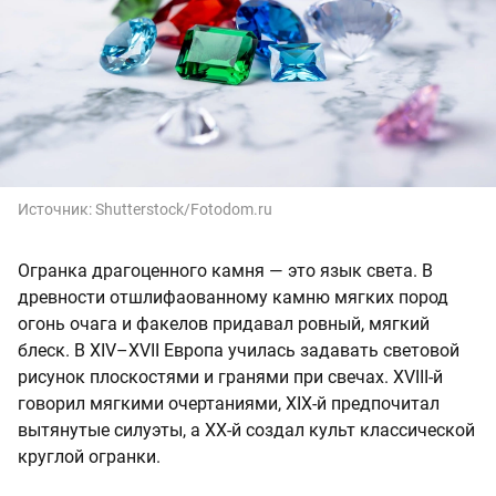
Источник:
Shutterstock/Fotodom.ru
Огранка драгоценного камня — это язык света. В
древности отшлифаованному камню мягких пород
огонь очага и факелов придавал ровный, мягкий
блеск. В XIV–XVII Европа училась задавать световой
рисунок плоскостями и гранями при свечах. XVIII-й
говорил мягкими очертаниями, XIX-й предпочитал
вытянутые силуэты, а XX-й создал культ классической
круглой огранки.