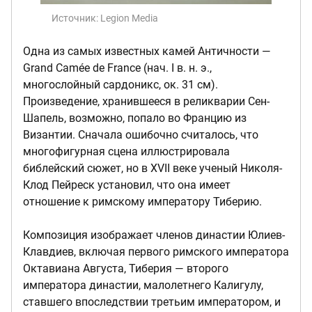
Источник:
Legion Media
Одна из самых известных камей Античности —
Grand Camée de France (нач. I в. н. э.,
многослойный сардоникс, ок. 31 см).
Произведение, хранившееся в реликварии Сен-
Шапель, возможно, попало во Францию из
Византии. Сначала ошибочно считалось, что
многофигурная сцена иллюстрировала
библейский сюжет, но в XVII веке ученый Николя-
Клод Пейреск установил, что она имеет
отношение к римскому императору Тиберию.
Композиция изображает членов династии Юлиев-
Клавдиев, включая первого римского императора
Октавиана Августа, Тиберия — второго
императора династии, малолетнего Калигулу,
ставшего впоследствии третьим императором, и