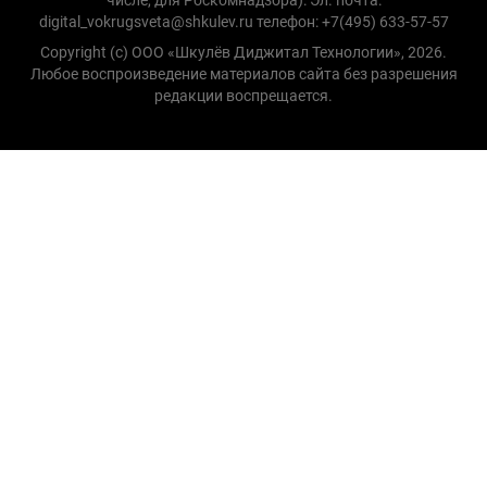
числе, для Роскомнадзора): Эл. почта:
digital_vokrugsveta@shkulev.ru телефон: +7(495) 633-57-57
Copyright (с) ООО «Шкулёв Диджитал Технологии», 2026.
Любое воспроизведение материалов сайта без разрешения
редакции воспрещается.