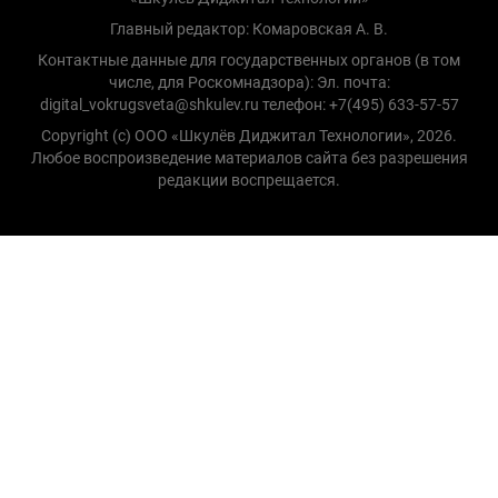
Главный редактор: Комаровская А. В.
Контактные данные для государственных органов (в том
числе, для Роскомнадзора): Эл. почта:
digital_vokrugsveta@shkulev.ru телефон: +7(495) 633-57-57
Copyright (с) ООО «Шкулёв Диджитал Технологии», 2026.
Любое воспроизведение материалов сайта без разрешения
редакции воспрещается.