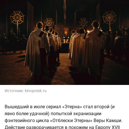
Источник:
kinopoisk.ru
Вышедший в июле сериал «Этерна» стал второй (и
явно более удачной) попыткой экранизации
фэнтезийного цикла «Отблески Этерны» Веры Камши.
Действие разворачивается в похожем на Европу XVII