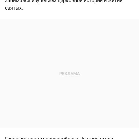
занимался изучением церковной истории и житий
святых.
Главным трудом преподобного Нестора стала