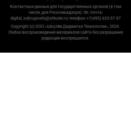
Контактные данные для государственных органов (в том
числе, для Роскомнадзора): Эл. почта:
digital_vokrugsveta@shkulev.ru телефон: +7(495) 633-57-57
Copyright (с) ООО «Шкулёв Диджитал Технологии», 2026.
Любое воспроизведение материалов сайта без разрешения
редакции воспрещается.