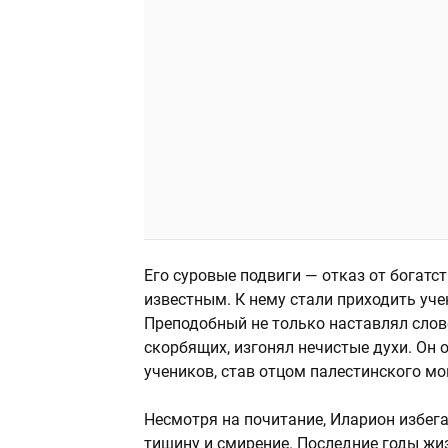
Его суровые подвиги — отказ от богатс
известным. К нему стали приходить уче
Преподобный не только наставлял слово
скорбящих, изгонял нечистые духи. Он
учеников, став отцом палестинского м
Несмотря на почитание, Иларион избега
тишину и смирение. Последние годы жиз