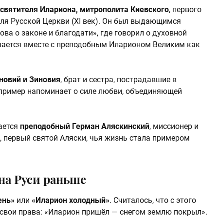
святителя Илариона, митрополита Киевского
, первого
ля Русской Церкви (XI век). Он был выдающимся
ва о законе и благодати», где говорил о духовной
ршается вместе с преподобным Иларионом Великим как
новий и Зиновия
, брат и сестра, пострадавшие в
Их пример напоминает о силе любви, объединяющей
ается
преподобный Герман Аляскинский
, миссионер и
, первый святой Аляски, чья жизнь стала примером
на Руси раньше
ень»
или
«Иларион холодный»
. Считалось, что с этого
 свои права: «Иларион пришёл — снегом землю покрыл».