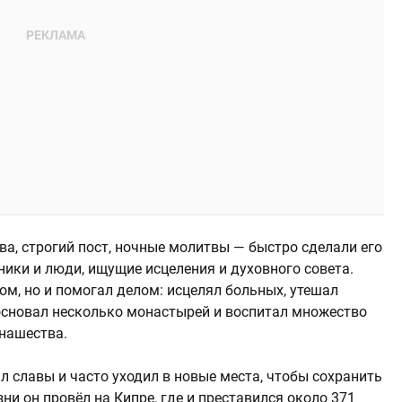
тва, строгий пост, ночные молитвы — быстро сделали его
ники и люди, ищущие исцеления и духовного совета.
м, но и помогал делом: исцелял больных, утешал
 основал несколько монастырей и воспитал множество
онашества.
л славы и часто уходил в новые места, чтобы сохранить
ни он провёл на Кипре, где и преставился около 371