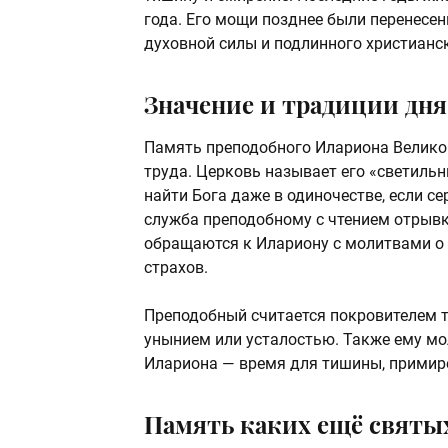
года. Его мощи позднее были перенесен
духовной силы и подлинного христианск
Значение и традиции дня
Память преподобного Илариона Великог
труда. Церковь называет его «светильн
найти Бога даже в одиночестве, если се
служба преподобному с чтением отрывк
обращаются к Илариону с молитвами о 
страхов.
Преподобный считается покровителем те
унынием или усталостью. Также ему мол
Илариона — время для тишины, примире
Память каких ещё святых