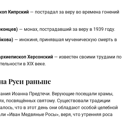
коп Кипрский
— пострадал за веру во времена гонений
оконцев)
— монах, пострадавший за веру в 1939 году.
бкова)
— инокиня, принявшая мученическую смерть в
архиепископ Херсонский
— известен своими трудами по
ельности в XIX веке.
на Руси раньше
тания Иоанна Предтечи. Верующие посещали храмы,
ях, посвящённых святому. Существовали традиции
талось, что в этот день они обладают особой целебной
али «Иван Медвяные Росы», веря, что утренняя роса