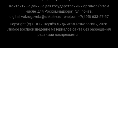
Контактные данные для государственных органов (в том
числе, для Роскомнадзора): Эл. почта:
digital_vokrugsveta@shkulev.ru телефон: +7(495) 633-57-57
Copyright (с) ООО «Шкулёв Диджитал Технологии», 2026.
Любое воспроизведение материалов сайта без разрешения
редакции воспрещается.