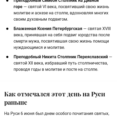
Преподобный Симеон Столпник на Дивной
горе
— святой VI века, посвятивший свою жизнь
молитве и аскезе на столпе, вдохновляя многих
своим духовным подвигом.
Блаженная Ксения Петербургская
— святая XVIII
века, принявшая на себя подвиг юродства после
смерти мужа, посвятившая свою жизнь помощи
нуждающимся и молитве.
Преподобный Никита Столпник Переяславский
—
святой XII века, избравший путь столпничества,
проводя годы в молитве и посте на столпе.
Как отмечался этот день на Руси
раньше
На Руси 6 июня был днем особого почитания святых,