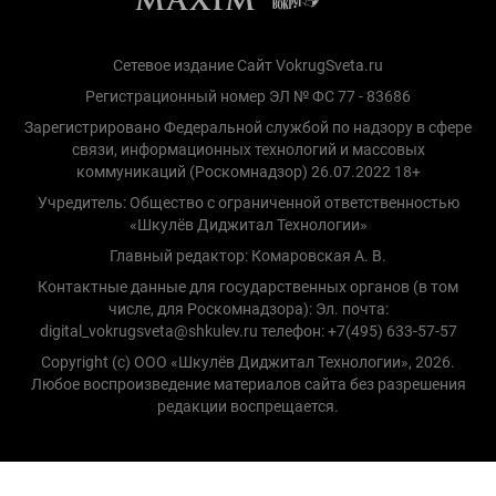
Сетевое издание Сайт VokrugSveta.ru
Регистрационный номер ЭЛ № ФС 77 - 83686
Зарегистрировано Федеральной службой по надзору в сфере
связи, информационных технологий и массовых
коммуникаций (Роскомнадзор) 26.07.2022 18+
Учредитель: Общество с ограниченной ответственностью
«Шкулёв Диджитал Технологии»
Главный редактор: Комаровская А. В.
Контактные данные для государственных органов (в том
числе, для Роскомнадзора): Эл. почта:
digital_vokrugsveta@shkulev.ru телефон: +7(495) 633-57-57
Copyright (с) ООО «Шкулёв Диджитал Технологии», 2026.
Любое воспроизведение материалов сайта без разрешения
редакции воспрещается.