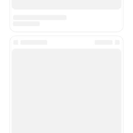
Подписка на рассылку
Даю
согласие
на обработку персональных данных
С
Политикой
обработки персональных данных согласен
Подписаться
О проекте
Контакты
Состав издательства
Реклама на сайте
Реклама в журнале
Правила использования материалов
Пользовательское соглашение