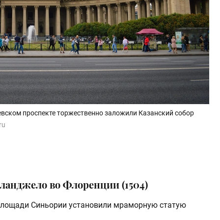
а Невском проспекте торжественно заложили Казанский собор
ru
ланджело во Флоренции (1504)
 площади Синьории установили мраморную статую