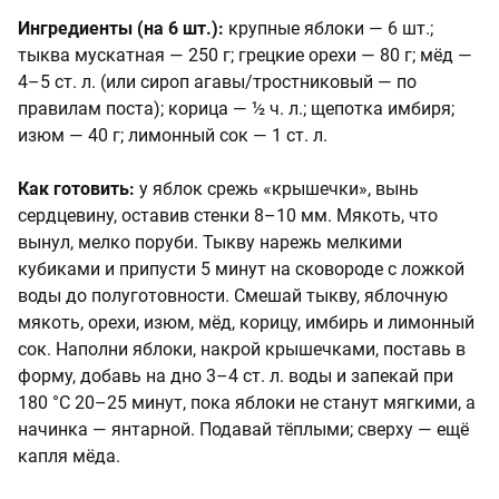
Ингредиенты (на 6 шт.):
крупные яблоки — 6 шт.;
тыква мускатная — 250 г; грецкие орехи — 80 г; мёд —
4–5 ст. л. (или сироп агавы/тростниковый — по
правилам поста); корица — ½ ч. л.; щепотка имбиря;
изюм — 40 г; лимонный сок — 1 ст. л.
Как готовить:
у яблок срежь «крышечки», вынь
сердцевину, оставив стенки 8–10 мм. Мякоть, что
вынул, мелко поруби. Тыкву нарежь мелкими
кубиками и припусти 5 минут на сковороде с ложкой
воды до полуготовности. Смешай тыкву, яблочную
мякоть, орехи, изюм, мёд, корицу, имбирь и лимонный
сок. Наполни яблоки, накрой крышечками, поставь в
форму, добавь на дно 3–4 ст. л. воды и запекай при
180 °C 20–25 минут, пока яблоки не станут мягкими, а
начинка — янтарной. Подавай тёплыми; сверху — ещё
капля мёда.