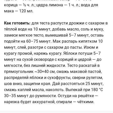
корица — ½ ч. л.; цедра лимона — 1 ч. л.; вода для
мака — 120 мл.
Как готовить:
для теста распусти дрожжи с сахаром в
тёплой воде на 10 минут, добавь масло, соль и муку,
замеси мягкое тесто, вымешивай 5–7 минут, оставь
подойти на 60–75 минут. Мак распарь кипятком 10
минут, слей, разотри с сахаром до пасты. Изюм и
курагу промой, нарежь курагу. Яблоки потуши 5–7
минут на сухой сковороде с корицей и цедрой — до
мягкости, без лишней жидкости. Тесто раскатай в
прямоугольник ~30×40 см, смажь маковой пастой,
распределяй яблоки и сухофрукты, сверни рулетом,
шов вниз, защипни края. Дай расстояться 25 минут,
смажь каплей масла, наколоть. Выпекай при 180 °C
30–35 минут до румяности. Остуди на решётке —
нарезка будет аккуратной, спирали — чёткими.