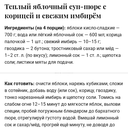
Теплый яблочный суп-пюре с
корицей и свежим имбирём
Ингредиенты (на 4 порции):
яблоки кисло-сладкие —
700 г; вода или лёгкий яблочный сок — 600 мл; корица
палочкой — 1 шт.; свежий имбирь — 10–15 г;
гвоздика — 2 бутона; тростниковый сахар или мёд —
1–2 ст. л. (по вкусу); лимонный сок — 1 ст. л.; щепотка
соли; листики мяты для подачи.
Как готовить:
очисти яблоки, нарежь кубиками, сложи
в сотейник, добавь воду (или сок), корицу, гвоздику,
тонко нарезанный имбирь и щепотку соли. Томись на
слабом огне 12–15 минут до мягкости яблок, вылови
специи, пробей погружным блендером до бархатного
пюре, отрегулируй густоту водой. Вмешай лимонный
сок и сахар/мёд, прогрей ещё минуту, не доводя до