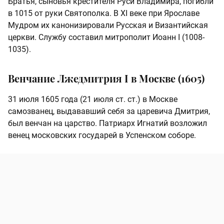
Братья, сыновья крестителя Руси Владимира, погибли
в 1015 от руки Святополка. В XI веке при Ярославе
Мудром их канонизировали Русская и Византийская
церкви. Службу составил митрополит Иоанн I (1008-
1035).
Венчание Лжедмитрия I в Москве (1605)
31 июля 1605 года (21 июля ст. ст.) в Москве
самозванец, выдававший себя за царевича Дмитрия,
был венчан на царство. Патриарх Игнатий возложил
венец московских государей в Успенском соборе.