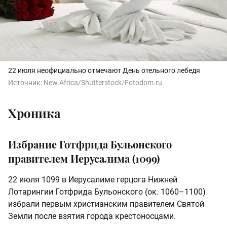
22 июля неофициально отмечают День отельного лебедя
Источник:
New Africa/Shutterstock/Fotodom.ru
Хроника
Избрание Готфрида Бульонского
правителем Иерусалима (1099)
22 июля 1099 в Иерусалиме герцога Нижней
Лотарингии Готфрида Бульонского (ок. 1060–1100)
избрали первым христианским правителем Святой
Земли после взятия города крестоносцами.