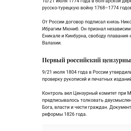
10/21 июля 1774 года в болгарской де
русско-турецкую войну 1768–1774 годо
От России договор подписал князь Ник
Ибрагим Мюниб. Он признал независимос
Еникале и Кинбурна, свободу плавания
Валахии.
Первый российский цензурный 
9/21 июля 1804 года в России утверди
проверку рукописей и печатных изданий
Контроль вел Цензурный комитет при 
предписывалось толковать двусмысленн
Бога, власти и чести граждан. Докумен
реформы 1826 года.