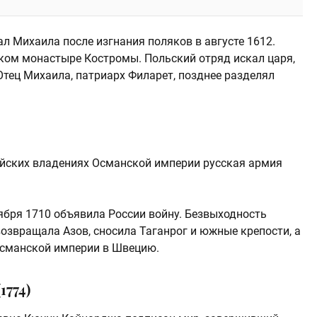
ал Михаила после изгнания поляков в августе 1612.
ком монастыре Костромы. Польский отряд искал царя,
 Отец Михаила, патриарх Филарет, позднее разделял
пейских владениях Османской империи русская армия
ноября 1710 объявила России войну. Безвыходность
возвращала Азов, сносила Таганрог и южные крепости, а
 Османской империи в Швецию.
774)