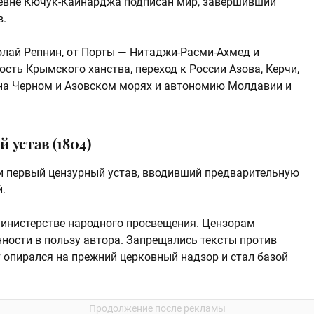
ревне Кючук-Кайнарджа подписан мир, завершивший
в.
олай Репнин, от Порты — Нитаджи-Расми-Ахмед и
ть Крымского ханства, переход к России Азова, Керчи,
 на Черном и Азовском морях и автономию Молдавии и
устав (1804)
ли первый цензурный устав, вводивший предварительную
.
Министерстве народного просвещения. Цензорам
ости в пользу автора. Запрещались тексты против
т опирался на прежний церковный надзор и стал базой