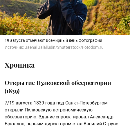
19 августа отмечают Всемирный день фотографии
Источник:
Jaenal Jalalludin/Shutterstock/Fotodom.ru
Хроника
Открытие Пулковской обсерватории
(1839)
7/19 августа 1839 года под Санкт-Петербургом
открыли Пулковскую астрономическую
обсерваторию. Здание спроектировал Александр
Брюллов, первым директором стал Василий Струве.