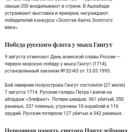
свыше 200 возделывают в стране. В Ашхабаде
устраивают выставки и ярмарки, награждают
победителей конкурса «Золотая бахча Золотого
века».
Победа русского флота у мыса Гангут
9 августа отмечают День воинской славы России —
первую морскую победу у мыса Гангут (1714),
установленный законом № 32‑ФЗ от 13.03.1995.
Бой севернее полуострова Гангут состоялся (27 июля)
7 августа 1714. Русские галеры Петра I взяли на
абордаж «Элефант». Потери шведов: 361 убитый, 350
раненых, 237 пленных, утрачены 10 кораблей и 116
орудий. Русские потеряли 127 убитых и 342 раненых.
Церковная память святого Пантелеймона