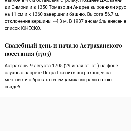
наклон в 4 см остановил стройку. Позднее Джованни
ди Симони и в 1350 Томазо ди Андреа выровняли ярус
на 11 см и к 1360 завершили башню. Высота 56,7 м,
отклонение вершины ~4,8 м. В 1987 ансамбль внесен в
список ЮНЕСКО.
Свадебный день и начало Астраханского
восстания (1705)
Астрахань. 9 августа 1705 (29 июля ст. ст.) на фоне
слухов о запрете Петра I женить астраханцев на
местных и о браках с «немцами» сыграли сотню
свадеб.