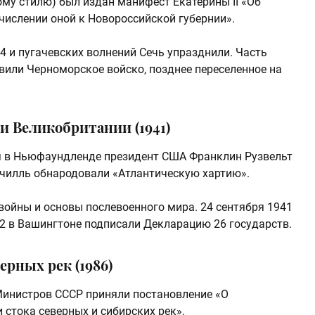
рому стилю) был издан манифест Екатерины II «Об
числении оной к Новороссийской губернии».
4 и пугачевских волнений Сечь упразднили. Часть
вили Черноморское войско, позднее переселенное на
и Великобритании (1941)
ия в Ньюфаундленде президент США Франклин Рузвельт
рчилль обнародовали «Атлантическую хартию».
войны и основы послевоенного мира. 24 сентября 1941
42 в Вашингтоне подписали Декларацию 26 государств.
ерных рек (1986)
 Министров СССР приняли постановление «О
 стока северных и сибирских рек».