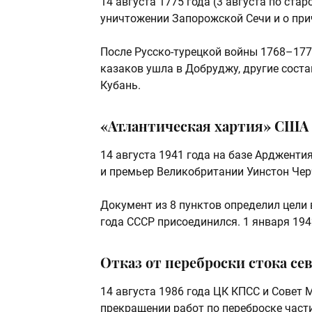
14 августа 1775 года (3 августа по ста
уничтожении Запорожской Сечи и о при
После Русско-турецкой войны 1768–177
казаков ушла в Добруджу, другие соста
Кубань.
«Атлантическая хартия» США 
14 августа 1941 года на базе Арджент
и премьер Великобритании Уинстон Че
Документ из 8 пунктов определил цели 
года СССР присоединился. 1 января 19
Отказ от переброски стока сев
14 августа 1986 года ЦК КПСС и Совет
прекращении работ по переброске части