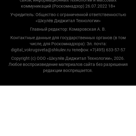
коммуникаций (Роскомнадзор) 26.07.2022 18+
Учредитель: Общество с ограниченной ответственностью
«Шкулёв Диджитал Технологии»
Главный редактор: Комаровская А. В.
Контактные данные для государственных органов (в том
числе, для Роскомнадзора): Эл. почта:
digital_vokrugsveta@shkulev.ru телефон: +7(495) 633-57-57
Copyright (с) ООО «Шкулёв Диджитал Технологии», 2026.
Любое воспроизведение материалов сайта без разрешения
редакции воспрещается.