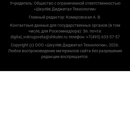
Учредитель: Общество с ограниченной ответственностью
«Шкулёв Диджитал Технологии»
Главный редактор: Комаровская А. В.
Контактные данные для государственных органов (в том
числе, для Роскомнадзора): Эл. почта:
digital_vokrugsveta@shkulev.ru телефон: +7(495) 633-57-57
Copyright (с) ООО «Шкулёв Диджитал Технологии», 2026.
Любое воспроизведение материалов сайта без разрешения
редакции воспрещается.