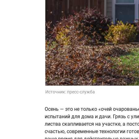
Источник:
пресс-служба
Осень — это не только «очей очаровань
испытаний для дома и дачи. Грязь с ул
листва скапливается на участке, а пос
счастью, современные технологии гото
ваше время для действительно важных 