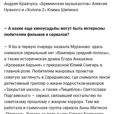
Андрея Кравчука, «Бременских музыкантов» Алексея
Нужного и «Холопа 2» Клима Шипенко.
— А какие еще киноусадьбы могут быть интересны
любителям фильмов и сериалов?
— Я бы в первую очередь назвала Мураново: здесь
снимался сериальный хит «Вампиры средней полосы»,
а также историческая драма Егора Анашкина
«Кровавая барыня» с прекрасной Юлией Снигирь в
главной роли. Любителям жанровых проектов
советую заглянуть в Середниково, где снимался лихой
детективный триллер о жизни подростков-мажоров
«Закрытая школа», а также «Пищеблок» Святослава
Подгаевского — сериал, связавший ностальгию по
советскому прошлому с жанром хоррора. Там же
работала и съемочная группа сериала Анны Матисон
«Плевако». Кстати, за роль в нем Сергею Безрукову