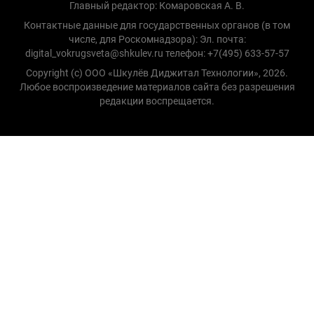
Главный редактор: Комаровская А. В.
Контактные данные для государственных органов (в том
числе, для Роскомнадзора): Эл. почта:
digital_vokrugsveta@shkulev.ru телефон: +7(495) 633-57-57
Copyright (с) ООО «Шкулёв Диджитал Технологии», 2026.
Любое воспроизведение материалов сайта без разрешения
редакции воспрещается.