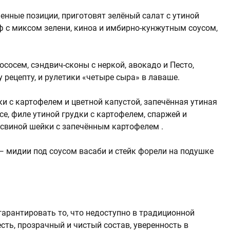
менные позиции, приготовят зелёный салат с утиной
ф с миксом зелени, киноа и имбирно-кунжутным соусом,
ососем, сэндвич-сконы с неркой, авокадо и Песто,
 рецепту, и рулетики «четыре сыра» в лаваше.
и с картофелем и цветной капустой, запечённая утиная
се, филе утиной грудки с картофелем, спаржей и
 свиной шейки с запечённым картофелем .
 мидии под соусом васаби и стейк форели на подушке
гарантировать то, что недоступно в традиционной
ть, прозрачный и чистый состав, уверенность в