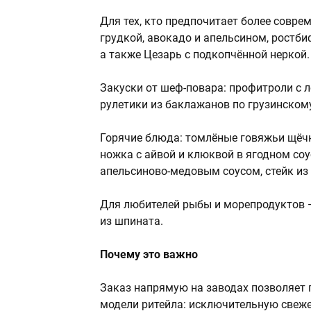
Для тех, кто предпочитает более совре
грудкой, авокадо и апельсином, ростби
а также Цезарь с подкопчённой неркой.
Закуски от шеф-повара: профитроли с л
рулетики из баклажанов по грузинскому
Горячие блюда: томлёные говяжьи щёчк
ножка с айвой и клюквой в ягодном соу
апельсиново-медовым соусом, стейк из
Для любителей рыбы и морепродуктов —
из шпината.
Почему это важно
Заказ напрямую на заводах позволяет 
модели ритейла: исключительную свежес