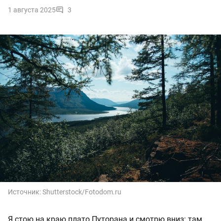
1 августа 2025
3
Источник:
Shutterstock/Fotodom.ru
Я стою на краю плато Путорана и смотрю вниз: там