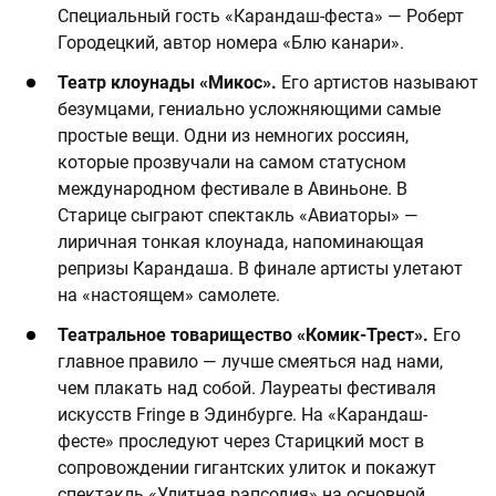
Специальный гость «Карандаш-феста» — Роберт
Городецкий, автор номера «Блю канари».
Театр клоунады «Микос».
Его артистов называют
безумцами, гениально усложняющими самые
простые вещи. Одни из немногих россиян,
которые прозвучали на самом статусном
международном фестивале в Авиньоне. В
Старице сыграют спектакль «Авиаторы» —
лиричная тонкая клоунада, напоминающая
репризы Карандаша. В финале артисты улетают
на «настоящем» самолете.
Театральное товарищество «Комик-Трест».
Его
главное правило — лучше смеяться над нами,
чем плакать над собой. Лауреаты фестиваля
искусств Fringe в Эдинбурге. На «Карандаш-
фесте» проследуют через Старицкий мост в
сопровождении гигантских улиток и покажут
спектакль «Улитная рапсодия» на основной