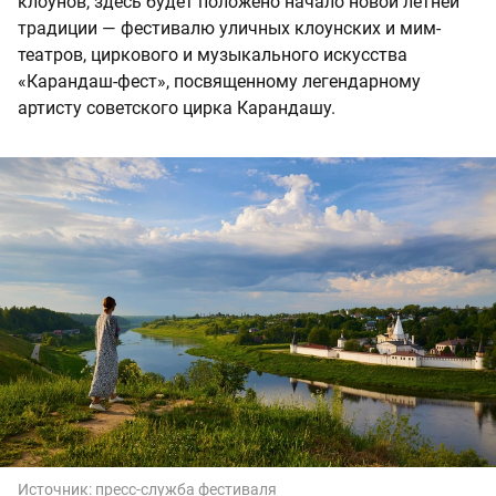
клоунов, здесь будет положено начало новой летней
традиции — фестивалю уличных клоунских и мим-
театров, циркового и музыкального искусства
«Карандаш-фест», посвященному легендарному
артисту советского цирка Карандашу.
Источник:
пресс-служба фестиваля