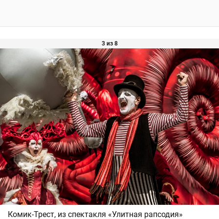
3 из 8
Комик-Трест, из спектакля «Улитная рапсодия»