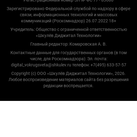
Зарегистрировано Федеральной службой по надзору в сфере
связи, информационных технологий и массовых
коммуникаций (Роскомнадзор) 26.07.2022 18+
Учредитель: Общество с ограниченной ответственностью
«Шкулёв Диджитал Технологии»
Главный редактор: Комаровская А. В.
Контактные данные для государственных органов (в том
числе, для Роскомнадзора): Эл. почта:
digital_vokrugsveta@shkulev.ru телефон: +7(495) 633-57-57
Copyright (с) ООО «Шкулёв Диджитал Технологии», 2026.
Любое воспроизведение материалов сайта без разрешения
редакции воспрещается.