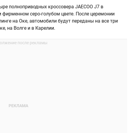
етыре полноприводных кроссовера JAECOO J7 в
 фирменном серо-голубом цвете. После церемонии
инге на Оке, автомобили будут переданы на все три
Оке, на Волге и в Карелии.