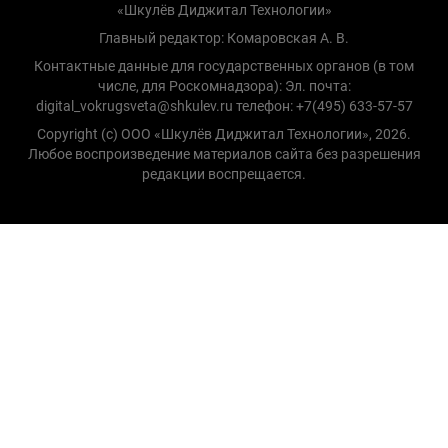
«Шкулёв Диджитал Технологии»
Главный редактор: Комаровская А. В.
Контактные данные для государственных органов (в том
числе, для Роскомнадзора): Эл. почта:
digital_vokrugsveta@shkulev.ru телефон: +7(495) 633-57-57
Copyright (с) ООО «Шкулёв Диджитал Технологии», 2026.
Любое воспроизведение материалов сайта без разрешения
редакции воспрещается.