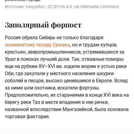
Источник:
Vasyatka1, CC BY-SA 4.0, via Wikimedia Commons
Заполярный форпост
Россия обрела Сибирь не только благодаря
знаменитому походу Ермака
, но и трудам купцов,
крестьян, зверопромышленников, устремившихся за
Урал в поисках лучшей доли. Так, отважные поморы
еще на рубеже XV–XVI вв. ходили морем к устью реки
Оби, где закупали у местного населения шкурки
соболей и песцов, высоко ценившиеся в Европе. Вслед
за ними шли охотники, искатели фортуны.
Предположительно, их стараниями в конце XVI века на
берегу реки Таз в месте впадения в нее речки,
названной впоследствии Мангазейкой, была основана
торговая фактория.