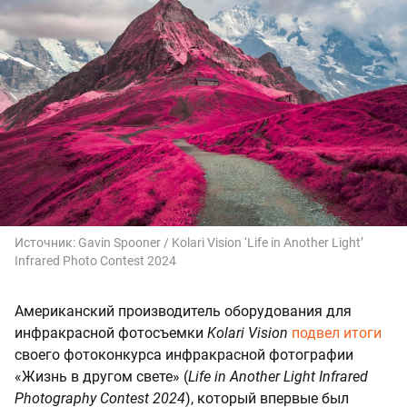
Источник:
Gavin Spooner / Kolari Vision ‘Life in Another Light’
Infrared Photo Contest 2024
Американский производитель оборудования для
инфракрасной фотосъемки
Kolari Vision
подвел итоги
своего фотоконкурса инфракрасной фотографии
«Жизнь в другом свете» (
Life in Another Light Infrared
Photography Contest 2024
), который впервые был