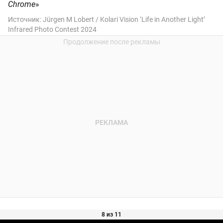
Chrome
»
Источник:
Jürgen M Lobert / Kolari Vision ‘Life in Another Light’
Infrared Photo Contest 2024
8 из 11