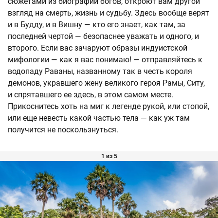
сюжетами из биографий богов, откроют вам другой
взгляд на смерть, жизнь и судьбу. Здесь вообще верят
и в Будду, и в Вишну — кто его знает, как там, за
последней чертой — безопаснее уважать и одного, и
второго. Если вас зачаруют образы индуистской
мифологии — как я вас понимаю! — отправляйтесь к
водопаду Раваны, названному так в честь короля
демонов, укравшего жену великого героя Рамы, Ситу,
и спрятавшего ее здесь, в этом самом месте.
Прикоснитесь хоть на миг к легенде рукой, или стопой,
или еще невесть какой частью тела — как уж там
получится не поскользнуться.
1 из 5