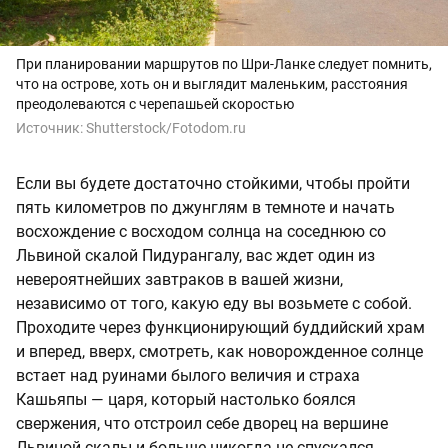
При планировании маршрутов по Шри-Ланке следует помнить,
что на острове, хоть он и выглядит маленьким, расстояния
преодолеваются с черепашьей скоростью
Источник:
Shutterstock/Fotodom.ru
Если вы будете достаточно стойкими, чтобы пройти
пять километров по джунглям в темноте и начать
восхождение с восходом солнца на соседнюю со
Львиной скалой Пидурангалу, вас ждет один из
невероятнейших завтраков в вашей жизни,
независимо от того, какую еду вы возьмете с собой.
Проходите через функционирующий буддийский храм
и вперед, вверх, смотреть, как новорожденное солнце
встает над руинами былого величия и страха
Кашьяпы — царя, который настолько боялся
свержения, что отстроил себе дворец на вершине
Львиной скалы и больше никогда не спускался.