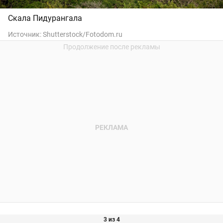
Скала Пидурангала
Источник:
Shutterstock/Fotodom.ru
3 из 4