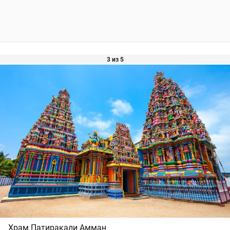
3 из 5
Храм Патиракали Амман