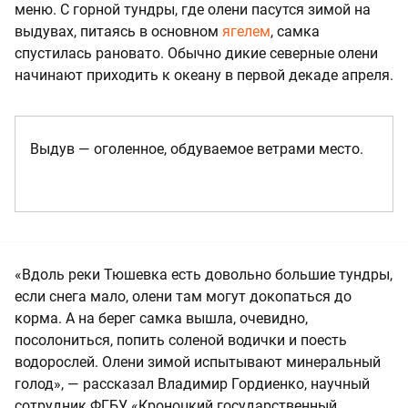
меню. С горной тундры, где олени пасутся зимой на
выдувах, питаясь в основном
ягелем
, самка
спустилась рановато. Обычно дикие северные олени
начинают приходить к океану в первой декаде апреля.
Выдув — оголенное, обдуваемое ветрами место.
«Вдоль реки Тюшевка есть довольно большие тундры,
если снега мало, олени там могут докопаться до
корма. А на берег самка вышла, очевидно,
посолониться, попить соленой водички и поесть
водорослей. Олени зимой испытывают минеральный
голод», — рассказал Владимир Гордиенко, научный
сотрудник ФГБУ «Кроноцкий государственный