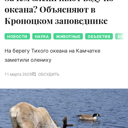
океана? Объясняют в
Кроноцком заповеднике
НОВОСТИ
НАУКА
ЖИВОТНЫЕ
ОБЪЕКТИВ
БИО
На берегу Тихого океана на Камчатке
заметили олениху
11 марта 2025
ОБСУДИТЬ