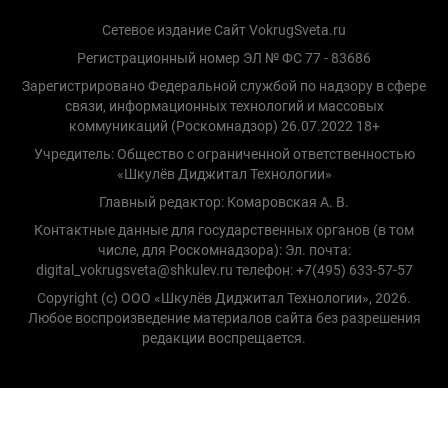
Сетевое издание Сайт VokrugSveta.ru
Регистрационный номер ЭЛ № ФС 77 - 83686
Зарегистрировано Федеральной службой по надзору в сфере
связи, информационных технологий и массовых
коммуникаций (Роскомнадзор) 26.07.2022 18+
Учредитель: Общество с ограниченной ответственностью
«Шкулёв Диджитал Технологии»
Главный редактор: Комаровская А. В.
Контактные данные для государственных органов (в том
числе, для Роскомнадзора): Эл. почта:
digital_vokrugsveta@shkulev.ru телефон: +7(495) 633-57-57
Copyright (с) ООО «Шкулёв Диджитал Технологии», 2026.
Любое воспроизведение материалов сайта без разрешения
редакции воспрещается.