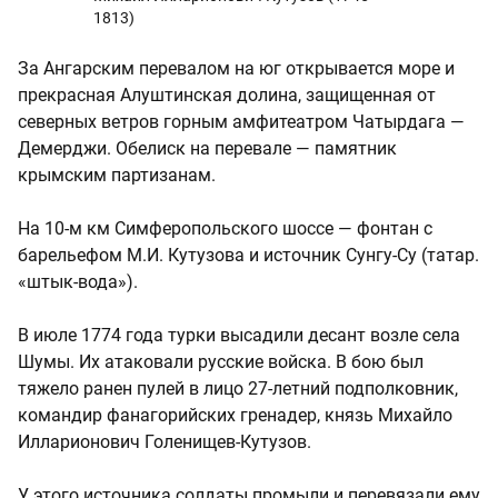
1813)
За Ангарским перевалом на юг открывается море и
прекрасная Алуштинская долина, защищенная от
северных ветров горным амфитеатром Чатырдага —
Демерджи. Обелиск на перевале — памятник
крымским партизанам.
На 10-м км Симферопольского шоссе — фонтан с
барельефом М.И. Кутузова и источник Сунгу-Су (татар.
«штык-вода»).
В июле 1774 года турки высадили десант возле села
Шумы. Их атаковали русские войска. В бою был
тяжело ранен пулей в лицо 27-летний подполковник,
командир фанагорийских гренадер, князь Михайло
Илларионович Голенищев-Кутузов.
У этого источника солдаты промыли и перевязали ему