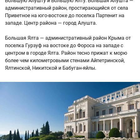
Большую Алушту и Большую Ялту. Большая Алушта —
административный район, простирающийся от села
Приветное на юго-востоке до поселка Партенит на
западе. Центр района — город Алушта.
Большая Ялта — административный район Крыма от
поселка Гурзуф на востоке до Фороса на западе с
центром в городе Ялта. Район тесно прижат к морю
более чем километровыми стенами Айпетринской,
Ялтинской, Никитской и Бабуган-яйлы.