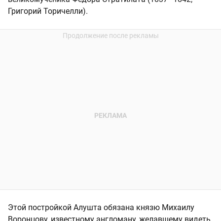
Григорий Торичелли).
Этой постройкой Алушта обязана князю Михаилу
Воронцову, известному англоману, желавшему видеть