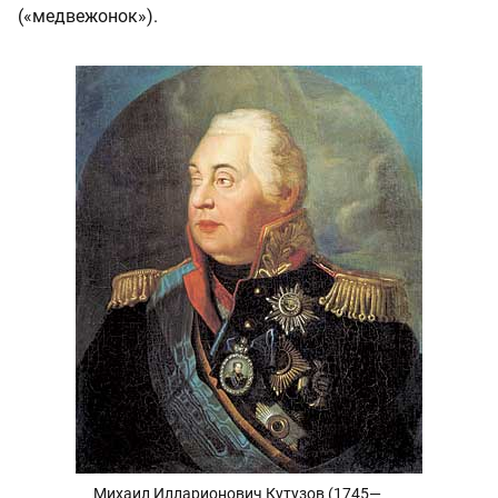
(«медвежонок»).
Михаил Илларионович Кутузов (1745—