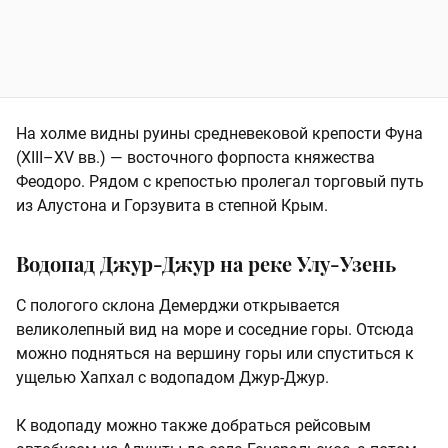
На холме видны руины средневековой крепости Фуна
(XIII–XV вв.) — восточного форпоста княжества
Феодоро. Рядом с крепостью пролегал торговый путь
из Алустона и Горзувита в степной Крым.
Водопад Джур-Джур на реке Улу-Узень
С пологого склона Демерджи открывается
великолепный вид на море и соседние горы. Отсюда
можно подняться на вершину горы или спуститься к
ущелью Хапхал с водопадом Джур-Джур.
К водопаду можно также добраться рейсовым