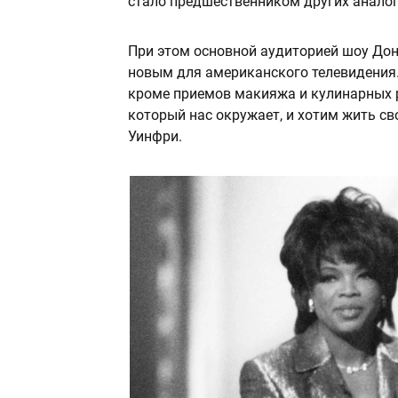
стало предшественником других аналог
При этом основной аудиторией шоу До
новым для американского телевидения. 
кроме приемов макияжа и кулинарных р
который нас окружает, и хотим жить с
Уинфри.