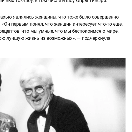
ичных ток-шоу, в том числе и шоу Опры Уинфри.
нахью являлись женщины, что тоже было совершенно
«Он первым понял, что женщин интересует что-то еще,
ецептов, что мы умные, что мы беспокоимся о мире,
вою лучшую жизнь из возможных», — подчеркнула