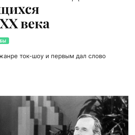
щихся
XX века
ЬБЫ
жанре ток-шоу и первым дал слово