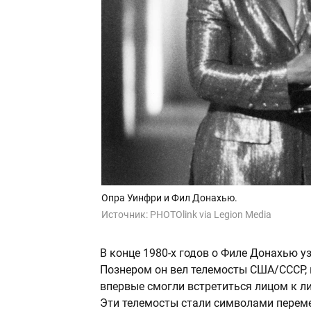
Опра Уинфри и Фил Донахью.
Источник:
PHOTOlink via Legion Media
В конце 1980-х годов о Филе Донахью 
Познером он вел телемосты США/СССР, 
впервые смогли встретиться лицом к ли
Эти телемосты стали символами переме