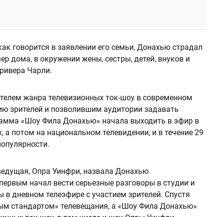
 как говорится в заявлении его семьи, Донахью страдал
р дома, в окружении жены, сестры, детей, внуков и
тривера Чарли.
телем жанра телевизионных ток-шоу в современном
ию зрителей и позволившим аудитории задавать
рамма «Шоу Фила Донахью» начала выходить в эфир в
, а потом на национальном телевидении, и в течение 29
 популярности.
ведущая, Опра Уинфри, назвала Донахью
первым начал вести серьезные разговоры в студии и
 в дневном телеэфире с участием зрителей. Спустя
тым стандартом» телевещания, а «Шоу Фила Донахью»