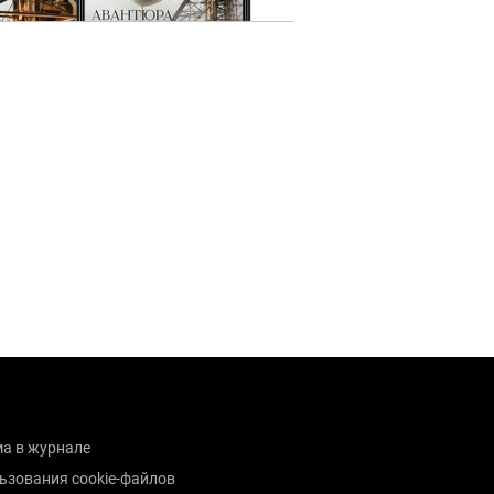
а в журнале
ьзования cookie-файлов