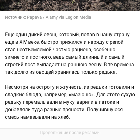
Источник:
Papava / Alamy via Legion Media
Еще один дикий овощ, который, попав в нашу страну
еще в XIV веке, быстро прижился и наряду с репой
стал неотъемлемой частью рациона, особенно
зимнего и постного, ведь самый длинный и самый
строгий пост выпадает на раннюю весну. В те времена
так долго из овощей хранилась только редька.
Несмотря на остроту и жгучесть, из редьки готовили и
сладкие блюда, например, «мазюню». Для этого сухую
редьку перемалывали в муку, варили в патоке и
добавляли туда разные пряности. Получившуюся
смесь намазывали на хлеб.