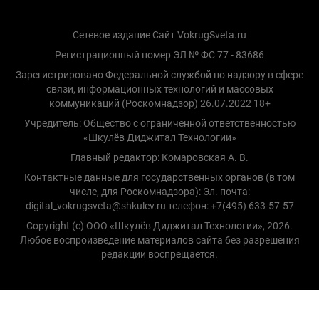
Сетевое издание Сайт VokrugSveta.ru
Регистрационный номер ЭЛ № ФС 77 - 83686
Зарегистрировано Федеральной службой по надзору в сфере
связи, информационных технологий и массовых
коммуникаций (Роскомнадзор) 26.07.2022 18+
Учредитель: Общество с ограниченной ответственностью
«Шкулёв Диджитал Технологии»
Главный редактор: Комаровская А. В.
Контактные данные для государственных органов (в том
числе, для Роскомнадзора): Эл. почта:
digital_vokrugsveta@shkulev.ru телефон: +7(495) 633-57-57
Copyright (с) ООО «Шкулёв Диджитал Технологии», 2026.
Любое воспроизведение материалов сайта без разрешения
редакции воспрещается.