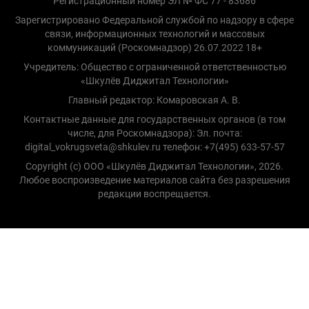
Регистрационный номер ЭЛ № ФС 77 - 83686
Зарегистрировано Федеральной службой по надзору в сфере
связи, информационных технологий и массовых
коммуникаций (Роскомнадзор) 26.07.2022 18+
Учредитель: Общество с ограниченной ответственностью
«Шкулёв Диджитал Технологии»
Главный редактор: Комаровская А. В.
Контактные данные для государственных органов (в том
числе, для Роскомнадзора): Эл. почта:
digital_vokrugsveta@shkulev.ru телефон: +7(495) 633-57-57
Copyright (с) ООО «Шкулёв Диджитал Технологии», 2026.
Любое воспроизведение материалов сайта без разрешения
редакции воспрещается.