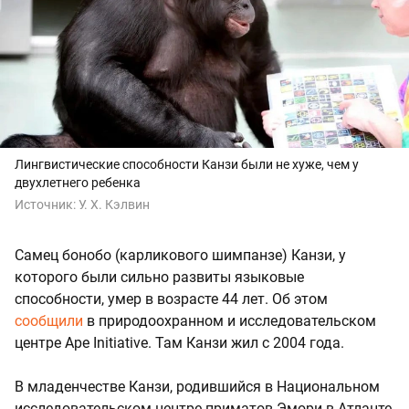
Лингвистические способности
Канзи были не хуже, чем у
двухлетнего ребенка
Источник:
У. Х. Кэлвин
Самец бонобо (карликового шимпанзе)
Канзи, у
которого были сильно развиты языковые
способности, умер в возрасте 44 лет. Об этом
сообщили
в природоохранном и исследовательском
центре Ape Initiative. Там Канзи жил с 2004 года.
В младенчестве Канзи, родившийся в Национальном
исследовательском центре приматов Эмори в Атланте,