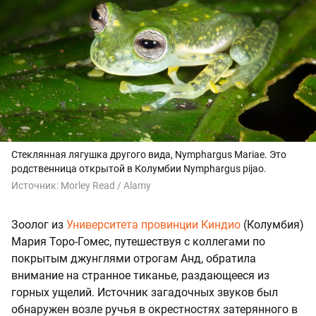
Стеклянная лягушка другого вида, Nymphargus Mariae. Это
родственница открытой в Колумбии Nymphargus pijao.
Источник:
Morley Read / Alamy
Зоолог из
Университета провинции Киндио
(Колумбия)
Мария Торо-Гомес, путешествуя с коллегами по
покрытым джунглями отрогам Анд, обратила
внимание на странное тиканье, раздающееся из
горных ущелий. Источник загадочных звуков был
обнаружен возле ручья в окрестностях затерянного в